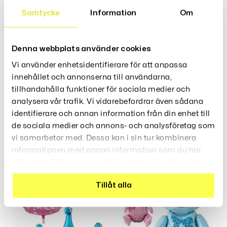
Material: Plastfolie (Mylar)
Samtycke
Information
Om
Storlek: B: 50 cm H: 22 cm
Denna webbplats använder cookies
Vi använder enhetsidentifierare för att anpassa
Recensioner (0)
innehållet och annonserna till användarna,
tillhandahålla funktioner för sociala medier och
analysera vår trafik. Vi vidarebefordrar även sådana
identifierare och annan information från din enhet till
de sociala medier och annons- och analysföretag som
Relaterade Produkter
vi samarbetar med. Dessa kan i sin tur kombinera
informationen med annan information som du har
tillhandahållit eller som de har samlat in när du har
använt deras tjänster.
Tillåt alla