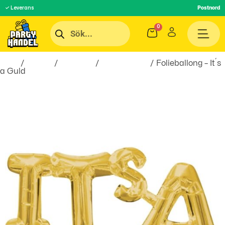
✓ Leverans
Postnord
Hem
/
Teman
/
Högtider
/
Babyshower
/ Folieballong – It´s
a Guld