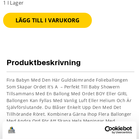
1 I Lager
LÄGG TILL I VARUKORG
Produktbeskrivning
Fira Babyn Med Den Här Guldskimrande Folieballongen
Som Skapar Ordet It’s A – Perfekt Till Baby Showern
Tillsammans Med En Ballong Med Ordet BOY Eller GIRL
Ballongen Kan Fyllas Med Vanlig Luft Eller Helium Och Är
Självförslutande. Du Blåser Enkelt Upp Den Med Det
Tillhörande Röret. Kombinera Gärna Ihop Flera Ballonger
Med Andra Ord För Att Skapa Hela Meningar Med
Ballonger! Vacker Att Ställa På Bordet Eller Hänga Upp
Väggen Eller I Taket!