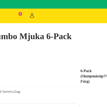
umbo Mjuka 6-Pack
6-Pack
49
(Slumpmässig
Färg)
ad Samma Dag.