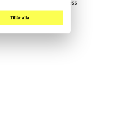
Sällskapspel Guess
Who – Vem Där?
Tillåt alla
249
Kr