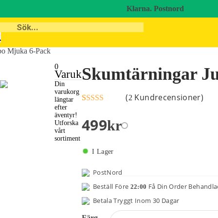
Klarna.
Postnord
bo Mjuka 6-Pack
0
Skumtärningar J
Varukorg
Din
varukorg
(
Kundrecensioner)
2
längtar
efter
Betygsatt
1
äventyr!
5.00
av 5
499
Kr
Utforska
baserat på
vårt
kundrecension
sortiment
I Lager
PostNord
Beställ Före
Få Din Order Behandl
22:00
Betala Tryggt Inom 30 Dagar
Färg