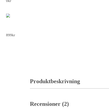
0
kr
Gangsterdräkt 1920-tals för Män - XL
899
kr
Produktbeskrivning
Recensioner (2)