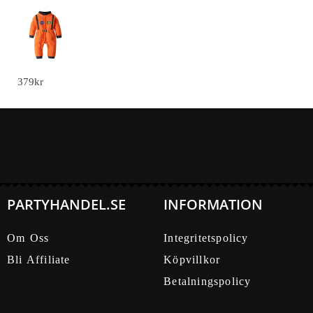
Astronaut Babydräkt - Orange, 18M(90cm)
379
kr
PARTYHANDEL.SE
INFORMATION
Om Oss
Integritetspolicy
Bli Affiliate
Köpvillkor
Betalningspolicy