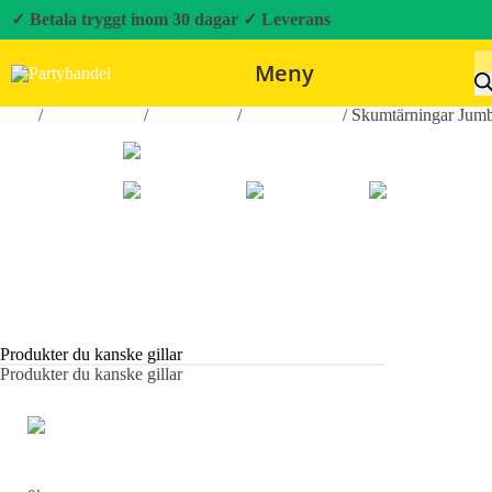
✓ Betala tryggt inom 30 dagar
✓ Leverans
Meny
Hem
/
Roliga Prylar
/
Spel & Lek
/
Sällskapsspel
/ Skumtärningar Jum
Produkter du kanske gillar
Produkter du kanske gillar
Vintage Hölsterflaska Set - Still 2