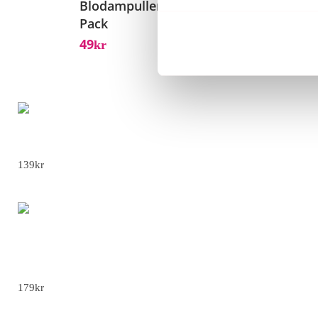
Blodampuller 3-
Låtsa
Pack
99
Kr
49
Kr
Retro Latexballonger 80-90-tals - A 12st
139
kr
LED Lysande Hundhalsband - Röd, L 41-52
CM
179
kr