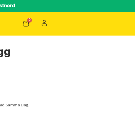
stnord
gg
lad Samma Dag.