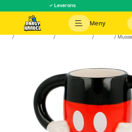
✓ Leverans
Meny
Hem
/
Inredningsprylar
/
Hem & Hushåll
/
Muggar
/ Musse