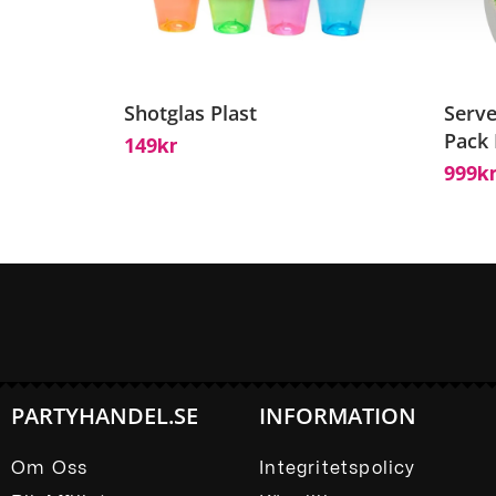
Shotglas Plast
Serve
Pack
149
Kr
999
K
PARTYHANDEL.SE
INFORMATION
Om Oss
Integritetspolicy