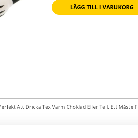
LÄGG TILL I VARUKORG
rfekt Att Dricka Tex Varm Choklad Eller Te I. Ett Måste F