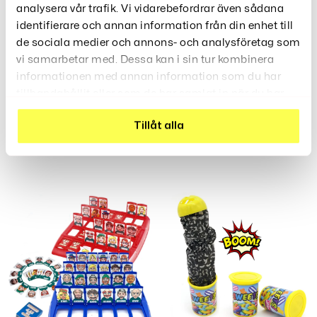
analysera vår trafik. Vi vidarebefordrar även sådana
identifierare och annan information från din enhet till
de sociala medier och annons- och analysföretag som
Relaterade Produkter
vi samarbetar med. Dessa kan i sin tur kombinera
informationen med annan information som du har
tillhandahållit eller som de har samlat in när du har
använt deras tjänster.
Penna Med Kamera
Tändare Med Elchock
Tillåt alla
69
Kr