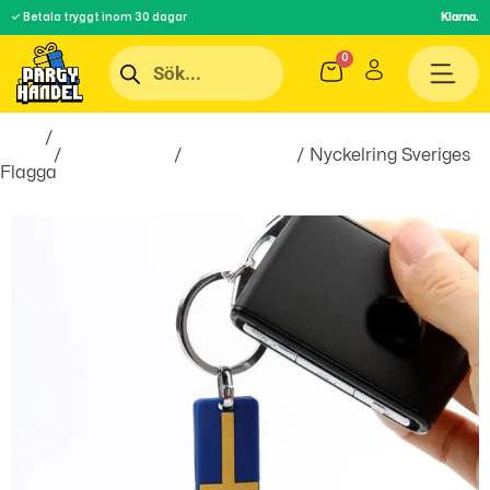
✓ Betala tryggt inom 30 dagar
Klarna.
Hem
/
Roliga
Prylar
/
Accessoarer
/
Nyckelringar
/ Nyckelring Sveriges
Flagga