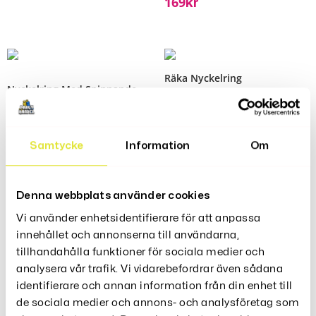
169
Kr
Räka Nyckelring
Nyckelring Med Spinnande
139
Kr
Turbin
149
Kr
Samtycke
Information
Om
Denna webbplats använder cookies
Nyckelring Roliga Stickman –
Nyckelring Fingertoppssnurra
Vi använder enhetsidentifierare för att anpassa
Middle Finger
– Anti-Ångestleksak
innehållet och annonserna till användarna,
149
Kr
198
Kr
tillhandahålla funktioner för sociala medier och
analysera vår trafik. Vi vidarebefordrar även sådana
identifierare och annan information från din enhet till
de sociala medier och annons- och analysföretag som