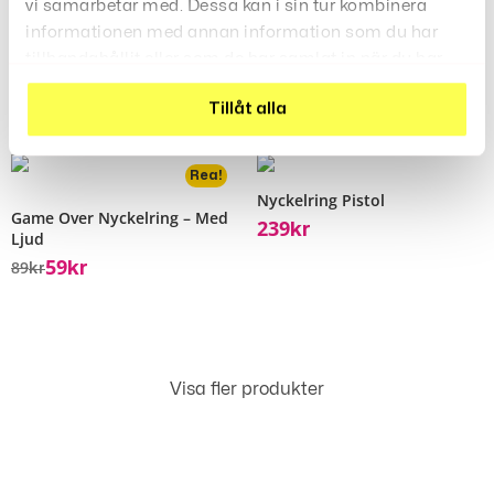
vi samarbetar med. Dessa kan i sin tur kombinera
Kawaii Fidget Nyckelring
Nyckelrings Väska
informationen med annan information som du har
129
Kr
Handgranat
tillhandahållit eller som de har samlat in när du har
249
Kr
använt deras tjänster.
Tillåt alla
Rea!
Nyckelring Pistol
Game Over Nyckelring – Med
239
Kr
Ljud
59
89
Kr
Kr
Visa fler produkter