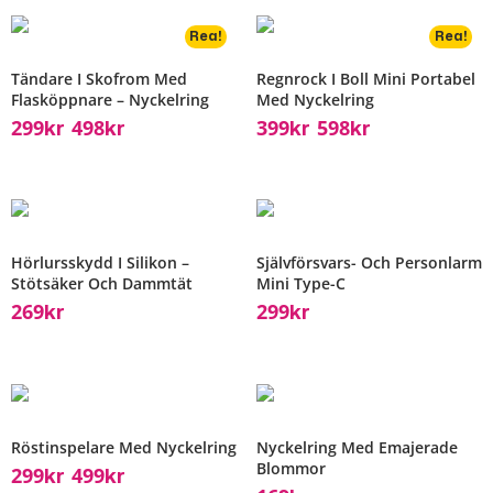
Rea!
Rea!
Tändare I Skofrom Med
Regnrock I Boll Mini Portabel
Flasköppnare – Nyckelring
Med Nyckelring
299
498
399
598
Kr
Kr
Kr
Kr
–
–
Hörlursskydd I Silikon –
Självförsvars- Och Personlarm
Stötsäker Och Dammtät
Mini Type-C
269
299
Kr
Kr
Röstinspelare Med Nyckelring
Nyckelring Med Emajerade
Blommor
299
499
Kr
Kr
–