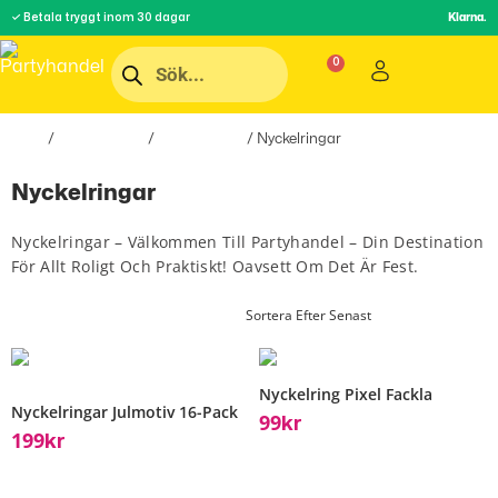
✓ Betala tryggt inom 30 dagar
Klarna.
Hem
/
Roliga Prylar
/
Accessoarer
/ Nyckelringar
Nyckelringar
Nyckelringar – Välkommen Till Partyhandel – Din Destination
För Allt Roligt Och Praktiskt! Oavsett Om Det Är Fest.
Nyckelring Pixel Fackla
Nyckelringar Julmotiv 16-Pack
99
Kr
199
Kr