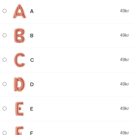
A
49
kr
B
49
kr
C
49
kr
D
49
kr
E
49
kr
F
49
kr