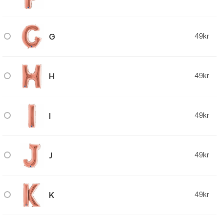
G
49
kr
H
49
kr
I
49
kr
J
49
kr
K
49
kr