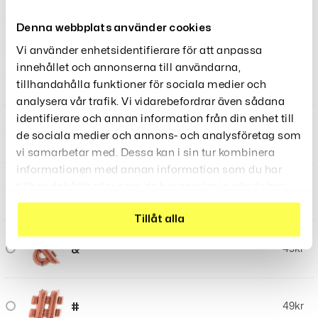
W
49
kr
Denna webbplats använder cookies
Vi använder enhetsidentifierare för att anpassa
innehållet och annonserna till användarna,
X
49
kr
tillhandahålla funktioner för sociala medier och
analysera vår trafik. Vi vidarebefordrar även sådana
identifierare och annan information från din enhet till
Y
49
kr
de sociala medier och annons- och analysföretag som
vi samarbetar med. Dessa kan i sin tur kombinera
informationen med annan information som du har
tillhandahållit eller som de har samlat in när du har
Z
49
kr
använt deras tjänster.
Tillåt alla
&
49
kr
#
49
kr