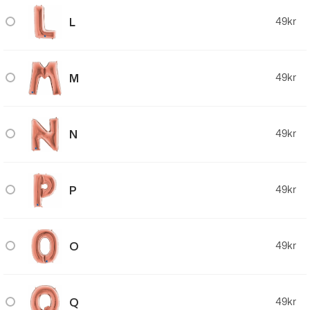
L
49
kr
M
49
kr
N
49
kr
P
49
kr
O
49
kr
Q
49
kr