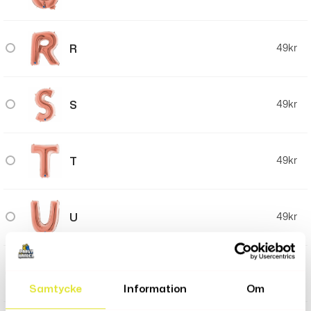
R
49
kr
S
49
kr
T
49
kr
U
49
kr
V
49
kr
Samtycke
Information
Om