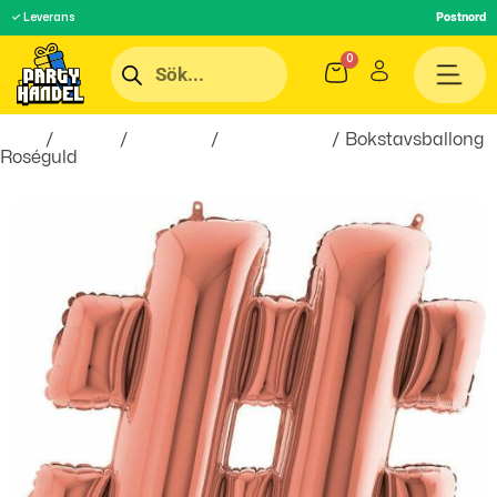
✓ Leverans
Postnord
Hem
/
Teman
/
Högtider
/
Babyshower
/ Bokstavsballong
Roséguld