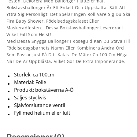
Festen. Dekorera Med Ballonger I Jätteformat.
Bokstavsballonger Är Ett Enkelt Och Uppskattat Sätt Att
Yttra Sig Personligt, Det Spelar Ingen Roll Vare Sig Du Ska
Fira Baby Shower, Födelsedagskalaset Eller
Maskeradfesten… Dessa Bokstavsballonger Levererar I
Vilket Fall Som Helst!
Med Dessa Snygga Ballonger I Roséguld Kan Du Stava Till
Födelsedagsbarnets Namn Eller Kombinera Andra Ord
Som Passar Just På Ditt Kalas. De Mäter Ca 100 Cm Höga
När De Är Uppblåsta, Vilket Gör De Extra Imponerande.
Storlek: ca 100cm
Material: Folie
Produkt: bokstäverna A-Ö
Säljes styckvis
Självförslutande ventil
Fyll med helium eller luft