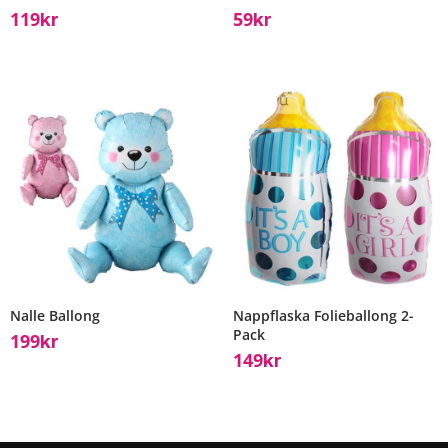
119
59
Kr
Kr
Nalle Ballong
Nappflaska Folieballong 2-
Pack
199
Kr
149
Kr