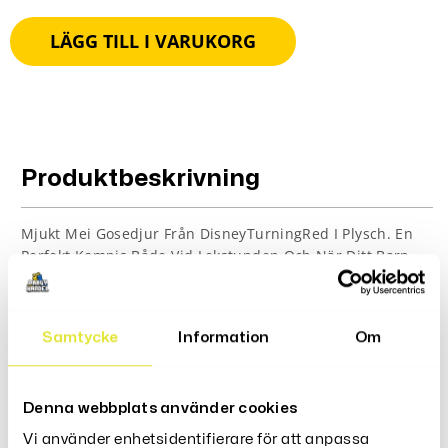
LÄGG TILL I VARUKORG
Produktbeskrivning
Mjukt Mei Gosedjur Från DisneyTurningRed I Plysch. En
Perfekt Kompis Både Vid Lekstunden Och När Ditt Barn
Ska Sova.
Storlek: 25cm
Samtycke
Information
Om
Recensioner (0)
Denna webbplats använder cookies
Vi använder enhetsidentifierare för att anpassa