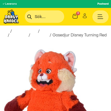
✓ Leverans
Postnord
Hem
/
Roliga Prylar
/
Spel &
Lek
/
Leksaker
/
Gosedjur
/ Gosedjur Disney Turning Red