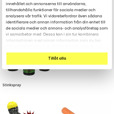
innehållet och annonserna till användarna,
tillhandahålla funktioner för sociala medier och
Relaterade Produkter
analysera vår trafik. Vi vidarebefordrar även sådana
identifierare och annan information från din enhet till
de sociala medier och annons- och analysföretag som
Rea!
vi samarbetar med. Dessa kan i sin tur kombinera
Diktafon USB-Minne
informationen med annan information som du har
249
379
Kr
Kr
tillhandahållit eller som de har samlat in när du har
använt deras tjänster.
Tillåt alla
Stinkspray