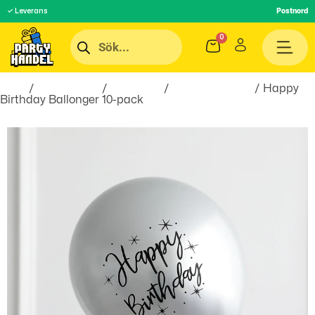
✓ Leverans
Postnord
Hem
/
Festartiklar
/
Ballonger
/
Latexballonger
/ Happy
Birthday Ballonger 10-pack