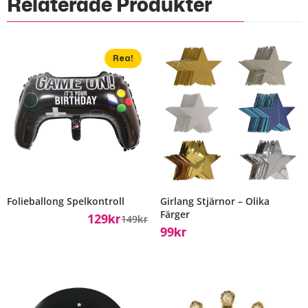
Relaterade Produkter
Rea!
Folieballong Spelkontroll
Girlang Stjärnor – Olika
Färger
129
149
Kr
Kr
99
Kr