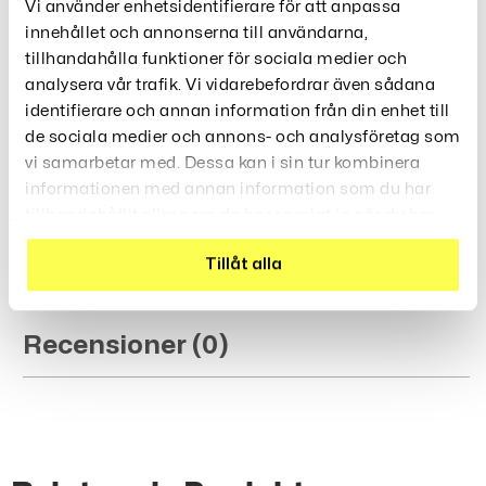
Produktbeskrivning
Vi använder enhetsidentifierare för att anpassa
innehållet och annonserna till användarna,
Välj Den Färgen Du Vill Ha! Festliga Födelsedagsballonger
tillhandahålla funktioner för sociala medier och
Som Kompletterar Resten Av Dekorationerna Till 100
analysera vår trafik. Vi vidarebefordrar även sådana
Procent!
identifierare och annan information från din enhet till
Födelsedagsballonger Och Texten ”
” Kan
Happy Birthday
de sociala medier och annons- och analysföretag som
Heller Ingen Missa Att Du Fyller År!
vi samarbetar med. Dessa kan i sin tur kombinera
informationen med annan information som du har
Material: Latex
tillhandahållit eller som de har samlat in när du har
Storlek: ca 30cm
använt deras tjänster.
Säljes i 10-pack
Tillåt alla
Recensioner (0)