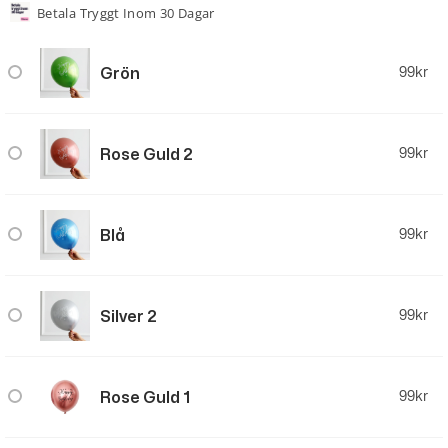
Betala Tryggt Inom 30 Dagar
Grön
99
kr
Rose Guld 2
99
kr
Blå
99
kr
Silver 2
99
kr
Rose Guld 1
99
kr