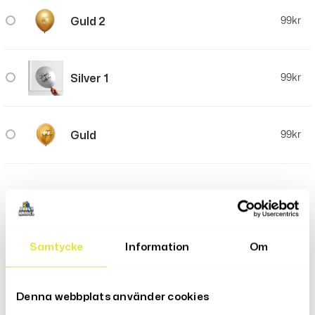
Guld 2
99
kr
Silver 1
99
kr
Guld
99
kr
LÄGG TILL I VARUKORG
Samtycke
Information
Om
Denna webbplats använder cookies