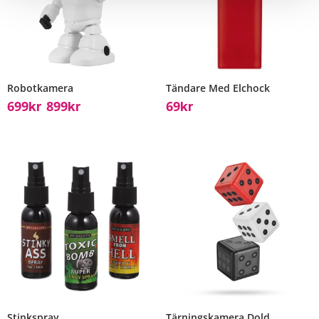
Robotkamera
Tändare Med Elchock
699
899
69
Kr
Kr
Kr
–
Stinkspray
Tärningskamera Dold