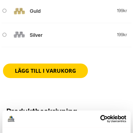
Guld
199
kr
Silver
199
kr
LÄGG TILL I VARUKORG
Produktbeskrivning
Tärningar 5-Pack Set Med 5-Pack Tärningar- Passar