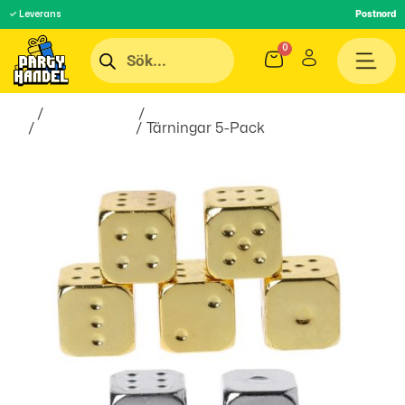
✓ Leverans
Postnord
Hem
/
Roliga Prylar
/
Spel &
Lek
/
Sällskapsspel
/ Tärningar 5-Pack