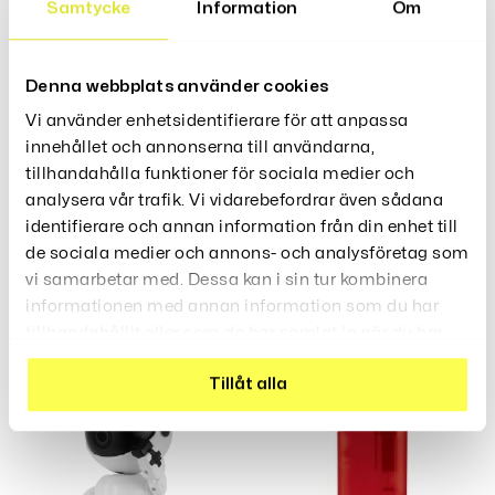
Perfekt Till De Flesta Brädspel, Sällskapsspel Och
Samtycke
Information
Om
Tärningsspel.
Material: Metall
Denna webbplats använder cookies
Vi använder enhetsidentifierare för att anpassa
innehållet och annonserna till användarna,
Recensioner (0)
tillhandahålla funktioner för sociala medier och
analysera vår trafik. Vi vidarebefordrar även sådana
identifierare och annan information från din enhet till
de sociala medier och annons- och analysföretag som
vi samarbetar med. Dessa kan i sin tur kombinera
informationen med annan information som du har
Relaterade Produkter
tillhandahållit eller som de har samlat in när du har
använt deras tjänster.
Tillåt alla